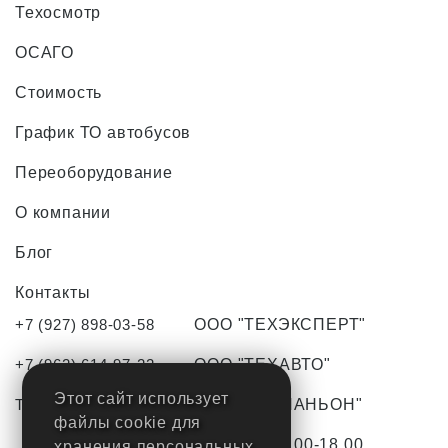
Техосмотр
ОСАГО
Стоимость
График ТО автобусов
Переоборудование
О компании
Блог
Контакты
+7 (927) 898-03-58
ООО "ТЕХЭКСПЕРТ"
+7 (962) 614-97-22
ООО "ТЕХАВТО"
Этот сайт использует
TO-tlt63@yandex.ru
ООО "КОМПАНЬОН"
файлы cookie для
С Пн-Пт с 9.00-18.00
хранения персональных