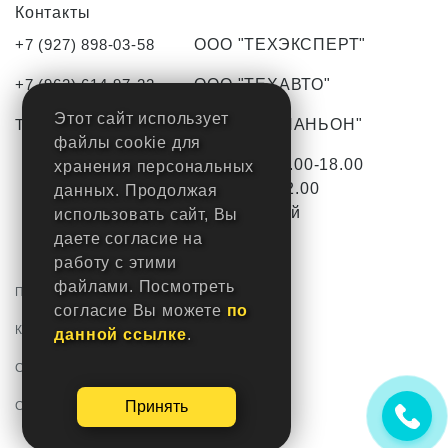
Контакты
+7 (927) 898-03-58
ООО "ТЕХЭКСПЕРТ"
+7 (962) 614-97-22
ООО "ТЕХАВТО"
Этот сайт использует
TO-tlt63@yandex.ru
ООО "КОМПАНЬОН"
файлы cookie для
С Пн-Пт с 9.00-18.00
хранения персональных
Сб с 9.00-12.00
данных. Продолжая
Вс-
выходной
использовать сайт, Вы
даете согласие на
работу с этими
файлами. Посмотреть
Политика конфиденциальности
согласие Вы можете
по
Карта сайта
данной ссылке
.
Статьи
Создание сайтов - РостСайт