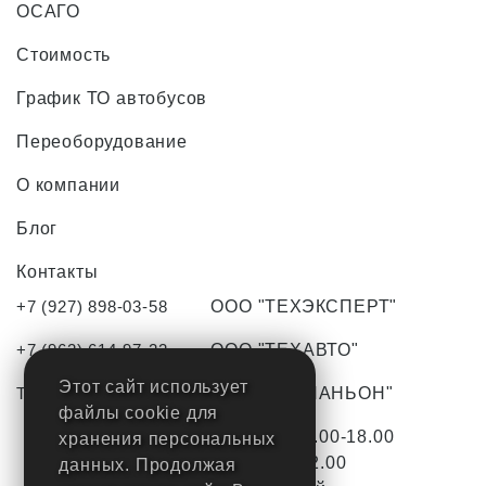
ОСАГО
Стоимость
График ТО автобусов
Переоборудование
О компании
Блог
Контакты
+7 (927) 898-03-58
ООО "ТЕХЭКСПЕРТ"
+7 (962) 614-97-22
ООО "ТЕХАВТО"
Этот сайт использует
TO-tlt63@yandex.ru
ООО "КОМПАНЬОН"
файлы cookie для
С Пн-Пт с 9.00-18.00
хранения персональных
Сб с 9.00-12.00
данных. Продолжая