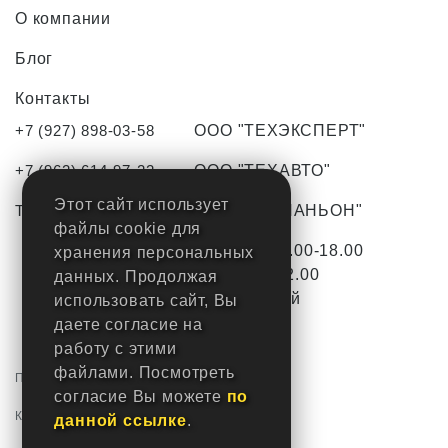
О компании
Блог
Контакты
+7 (927) 898-03-58
ООО "ТЕХЭКСПЕРТ"
+7 (962) 614-97-22
ООО "ТЕХАВТО"
Этот сайт использует
TO-tlt63@yandex.ru
ООО "КОМПАНЬОН"
файлы cookie для
С Пн-Пт с 9.00-18.00
хранения персональных
Сб с 9.00-12.00
данных. Продолжая
Вс-
выходной
использовать сайт, Вы
даете согласие на
работу с этими
файлами. Посмотреть
Политика конфиденциальности
согласие Вы можете
по
Карта сайта
данной ссылке
.